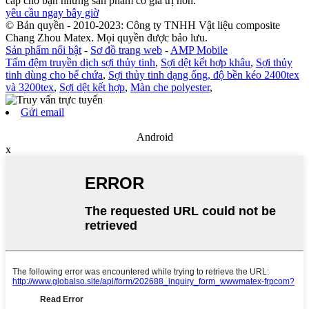
cấp cho bạn những sản phẩm có giá trị hơn.
yêu cầu ngay bây giờ
© Bản quyền - 2010-2023: Công ty TNHH Vật liệu composite
Chang Zhou Matex. Mọi quyền được bảo lưu.
Sản phẩm nổi bật
-
Sơ đồ trang web
-
AMP Mobile
Tấm đệm truyền dịch sợi thủy tinh
,
Sợi dệt kết hợp khâu
,
Sợi thủy
tinh dùng cho bể chứa
,
Sợi thủy tinh dạng ống, độ bền kéo 2400tex
và 3200tex
,
Sợi dệt kết hợp
,
Màn che polyester
,
Gửi email
Android
x