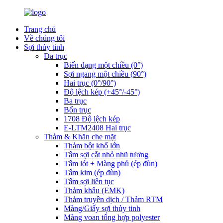
Trang chủ
Về chúng tôi
Sợi thủy tinh
Đa trục
Biến dạng một chiều (0°)
Sợi ngang một chiều (90°)
Hai trục (0°/90°)
Độ lệch kép (+45°/-45°)
Ba trục
Bốn trục
1708 Độ lệch kép
E-LTM2408 Hai trục
Thảm & Khăn che mặt
Thảm bột khổ lớn
Tấm sợi cắt nhỏ nhũ tương
Tấm lót + Màng phủ (ép đùn)
Tấm kim (ép đùn)
Tấm sợi liên tục
Thảm khâu (EMK)
Thảm truyền dịch / Thảm RTM
Màng/Giấy sợi thủy tinh
Màng voan tổng hợp polyester