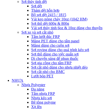
Sợi thủy tinh dệt
Sợi dệt
Thảm dệt hỗn hợp
Bộ sợi dệt 2415 / 1815
Vải keo nóng chảy 10oz (1042 HM)
Sợi thô dệt 600g & 800g
Vải sợi thủy tinh 6oz & 10oz dùng cho thuyền
Sợi xe và sợi cắt nhỏ
Tấm lưới đúc FRP
Màng PET dùng cho tấm panel
Màng dùng cho cuộn sợi
Sợi roving dùng cho quá trình kéo sợi
Sợi thô dùng cho việc quấn sợi
Di chuyển súng để phun thuốc
Sợi gia công cho tấm FRP
Sợi cắt nhỏ dùng cho nhựa nhiệt dẻo
Sợi cắt nhỏ cho BMC
Lưới bóp PET
NHỰA
Nhựa Polyester
Đa năng
Tấm nhựa FRP
Nhựa kéo sợi
Bê tông polyme
Xịt lên