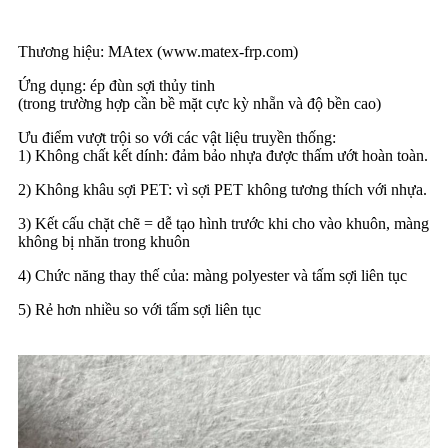
Thương hiệu: MAtex (www.matex-frp.com)
Ứng dụng: ép đùn sợi thủy tinh
(trong trường hợp cần bề mặt cực kỳ nhẵn và độ bền cao)
Ưu điểm vượt trội so với các vật liệu truyền thống:
1) Không chất kết dính: đảm bảo nhựa được thấm ướt hoàn toàn.
2) Không khâu sợi PET: vì sợi PET không tương thích với nhựa.
3) Kết cấu chặt chẽ = dễ tạo hình trước khi cho vào khuôn, màng
không bị nhăn trong khuôn
4) Chức năng thay thế của: màng polyester và tấm sợi liên tục
5) Rẻ hơn nhiều so với tấm sợi liên tục